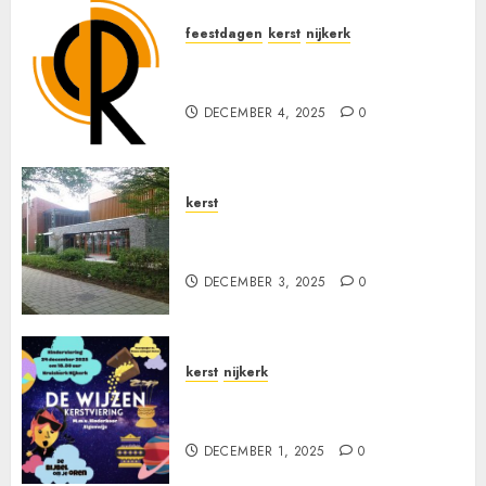
feestdagen
kerst
nijkerk
Programmering RO met Kerst
en de Jaarwisseling
DECEMBER 4, 2025
0
kerst
Kerst bij D’ Inloop –
Opstandingskerk
DECEMBER 3, 2025
0
kerst
nijkerk
Kinderkerstfeest in de
Kruiskerk Nijkerk
DECEMBER 1, 2025
0