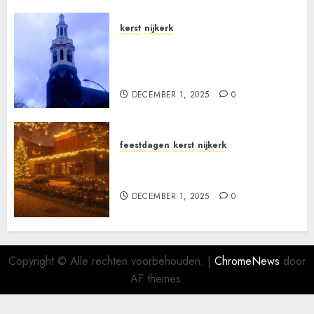
kerst
nijkerk
kerstzangdiensten en
kerstnachtdiensten in Nijkerk
op 24 december 2025
DECEMBER 1, 2025
0
feestdagen
kerst
nijkerk
Vier Kerst in de
Opstandingskerk van Nijkerk
DECEMBER 1, 2025
0
Copyright © Alle rechten voorbehouden.
|
ChromeNews
door
AF themes.