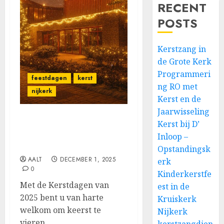
RECENT
POSTS
Kerstzang in
de Grote Kerk
Programmeri
feestdagen
kerst
ng RO met
nijkerk
Kerst en de
Jaarwisseling
Kerst bij D’
Vier Kerst in de
Opstandingskerk van
Inloop –
Nijkerk
Opstandingsk
AALT
DECEMBER 1, 2025
erk
0
Kinderkerstfe
Met de Kerstdagen van
est in de
2025 bent u van harte
Kruiskerk
welkom om keerst te
Nijkerk
vieren...