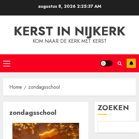
Ga
augustus 8, 2026
2:25:38 AM
naar
de
KERST IN NIJKERK
inhoud
KOM NAAR DE KERK MET KERST
Primair
menu
Home
zondagsschool
ZOEKEN
zondagsschool